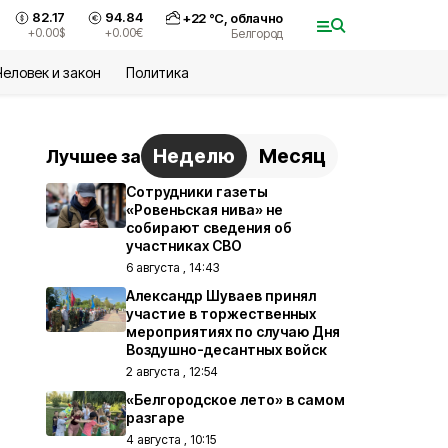
82.17
94.84
+
22
°С,
облачно
+0.00
$
+0.00
€
Белгород
Человек и закон
Политика
Неделю
Месяц
Лучшее за
Сотрудники газеты
«Ровеньская нива» не
собирают сведения об
участниках СВО
6 августа , 14:43
Александр Шуваев принял
участие в торжественных
мероприятиях по случаю Дня
Воздушно-десантных войск
2 августа , 12:54
«Белгородское лето» в самом
разгаре
4 августа , 10:15