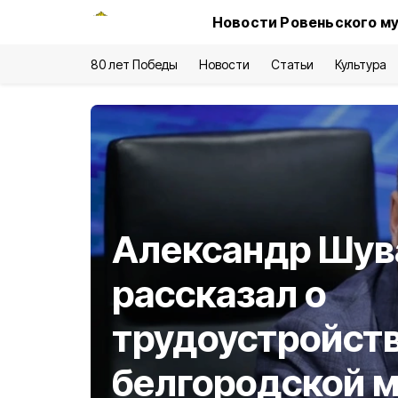
Новости Ровеньского му
80 лет Победы
Новости
Статьи
Культура
Александр Шув
рассказал о
трудоустройст
белгородской 