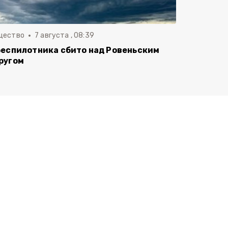
щество
7 августа , 08:39
беспилотника сбито над Ровеньским
ругом