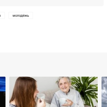
ы
молодёжь