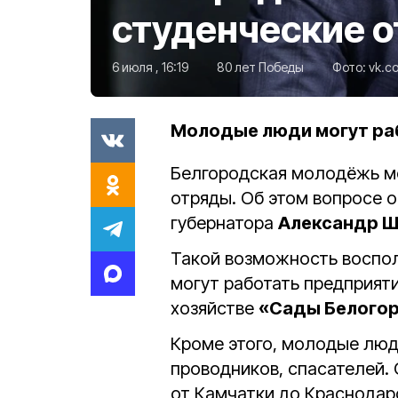
студенческие 
6 июля , 16:19
80 лет Победы
Фото:
vk.c
Молодые люди могут раб
Белгородская молодёжь м
отряды. Об этом вопросе 
губернатора
Александр Ш
Такой возможность воспол
могут работать предприяти
хозяйстве
«Сады Белогор
Кроме этого, молодые люд
проводников, спасателей. 
от Камчатки до Краснодарс