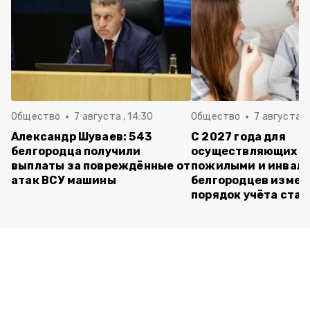
Общество
7 августа , 14:30
Общество
7 августа , 
Александр Шуваев: 543
С 2027 года для
белгородца получили
осуществляющих ух
выплаты за повреждённые от
пожилыми и инвал
атак ВСУ машины
белгородцев измен
порядок учёта ста