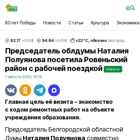
80 лет Победы
Новости
Статьи
Культура
Экономика
82.17
94.84
+
22
°С,
облачно
+0.00
$
+0.00
€
Белгород
Председатель облдумы Наталия
Полуянова посетила Ровеньский
район с рабочей поездкой
Новость
7 августа 2020, 16:14
Главная цель её визита – знакомство
с ходом ремонтных работ на объекте
учреждения образования.
Председатель Белгородской областной
Думы
Наталия Полуянова
совместно