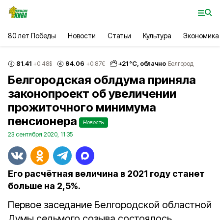
80 лет Победы
Новости
Статьи
Культура
Экономика
81.41
94.06
+
21
°С,
облачно
+0.48
$
+0.87
€
Белгород
Белгородская облдума приняла
законопроект об увеличении
прожиточного минимума
пенсионера
Новость
23 сентября 2020, 11:35
Его расчётная величина в 2021 году станет
больше на 2,5%.
Первое заседание Белгородской областной
Думы седьмого созыва состоялось