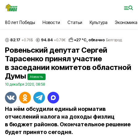
80 лет Победы
Новости
Статьи
Культура
Экономика
82.17
94.84
+
27
°С,
облачно
+0.76
$
+0.78
€
Белгород
Ровеньский депутат Сергей
Тарасенко принял участие
в заседании комитетов областной
Думы
Новость
10 декабря 2020, 08:58
На нём обсудили единый норматив
отчислений налога на доходы физлиц
в бюджет районов. Окончательное решение
будет принято сегодня.