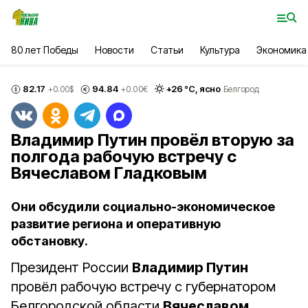
80 лет Победы
Новости
Статьи
Культура
Экономика
82.17
94.84
+
26
°С,
ясно
+0.00
$
+0.00
€
Белгород
Владимир Путин провёл вторую за
полгода рабочую встречу с
Вячеславом Гладковым
Они обсудили социально-экономическое
развитие региона и оперативную
обстановку.
Президент России
Владимир Путин
провёл рабочую встречу с губернатором
Белгородской области
Вячеславом