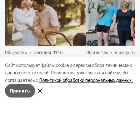
Общество
Сегодня, 11:16
Общество
8 августа , 
Студенческие семьи из
8 августа – День
Cайт использует файлы cookie и сервисы сбора технических
Белгородской области
физкультурника
данных посетителей.
Продолжая пользоваться сайтом, Вы
смогут получить выплату в
соглашаетесь с
Политикой обработки персональных данных.
размере 100 тыс. рублей
Принять
Речь идёт о Марине Андреевой, жительнице
посёлка Ровеньки.
Татьяна Киричкова поделилась историей