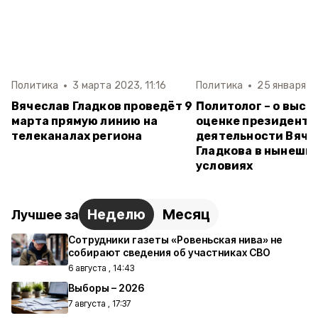
Политика
3 марта 2023, 11:16
Политика
25 января 2
Вячеслав Гладков проведёт 9
Политолог – о высо
марта прямую линию на
оценке президенто
телеканалах региона
деятельности Вяче
Гладкова в нынешн
условиях
Неделю
Месяц
Лучшее за
Сотрудники газеты «Ровеньская нива» не
собирают сведения об участниках СВО
6 августа , 14:43
Выборы – 2026
7 августа , 17:37