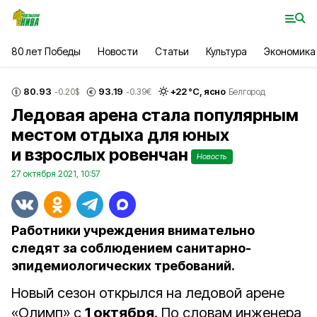
80 лет Победы
Новости
Статьи
Культура
Экономика
80.93
93.19
+
22
°С,
ясно
-0.20
$
-0.39
€
Белгород
Ледовая арена стала популярным
местом отдыха для юных
и взрослых ровенчан
Новость
27 октября 2021, 10:57
Работники учреждения внимательно
следят за соблюдением санитарно-
эпидемиологических требований.
Новый сезон открылся на ледовой арене
«Олимп» с
1 октября
. По словам инженера