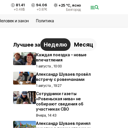
81.41
94.06
+
25
°С,
ясно
+0.48
$
+0.87
€
Белгород
Человек и закон
Политика
Неделю
Месяц
Лучшее за
Каждая поездка – новые
впечатления
1 августа , 10:00
Александр Шуваев провёл
встречу с ровенчанами
1 августа , 19:27
Сотрудники газеты
«Ровеньская нива» не
собирают сведения об
участниках СВО
Вчера, 14:43
Александр Шуваев принял