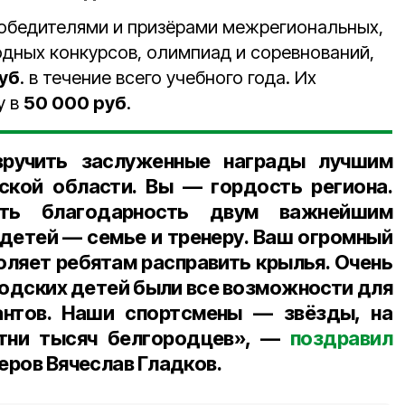
победителями и призёрами межрегиональных,
дных конкурсов, олимпиад и соревнований,
уб
. в течение всего учебного года. Их
у в
50 000 руб
.
вручить заслуженные награды лучшим
ской области. Вы — гордость региона.
ть благодарность двум важнейшим
 детей — семье и тренеру. Ваш огромный
оляет ребятам расправить крылья. Очень
родских детей были все возможности для
антов. Наши спортсмены — звёзды, на
отни тысяч белгородцев», —
поздравил
неров Вячеслав Гладков.