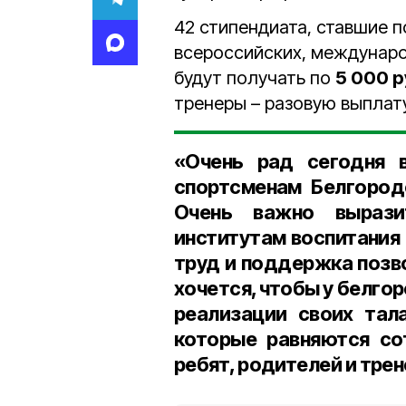
42 стипендиата, ставшие 
всероссийских, междунаро
будут получать по
5 000 р
тренеры – разовую выплат
«Очень рад сегодня 
спортсменам Белгород
Очень важно вырази
институтам воспитания
труд и поддержка позв
хочется, чтобы у белго
реализации своих тал
которые равняются с
ребят, родителей и тре