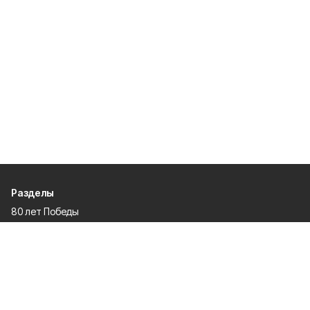
Разделы
80 лет Победы
Новости
Статьи
Культура
Экономика
Официально