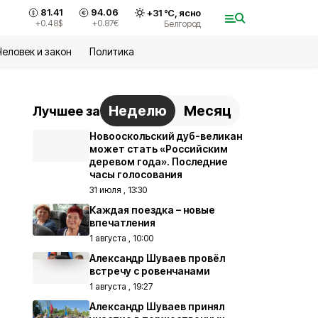
81.41
94.06
+
31
°С,
ясно
+0.48
$
+0.87
€
Белгород
Человек и закон
Политика
Неделю
Месяц
Лучшее за
Новооскольский дуб-великан
может стать «Российским
деревом года». Последние
часы голосования
31 июля , 13:30
Каждая поездка – новые
впечатления
1 августа , 10:00
Александр Шуваев провёл
встречу с ровенчанами
1 августа , 19:27
Александр Шуваев принял