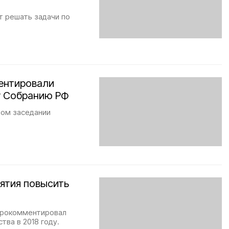
т решать задачи по
ентировали
у Собранию РФ
ном заседании
ятия повысить
прокомментировал
тва в 2018 году.