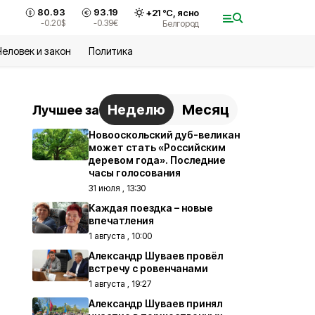
80.93
93.19
+
21
°С,
ясно
-0.20
$
-0.39
€
Белгород
Человек и закон
Политика
Неделю
Месяц
Лучшее за
Новооскольский дуб-великан
может стать «Российским
деревом года». Последние
часы голосования
31 июля , 13:30
Каждая поездка – новые
впечатления
1 августа , 10:00
Александр Шуваев провёл
встречу с ровенчанами
1 августа , 19:27
Александр Шуваев принял