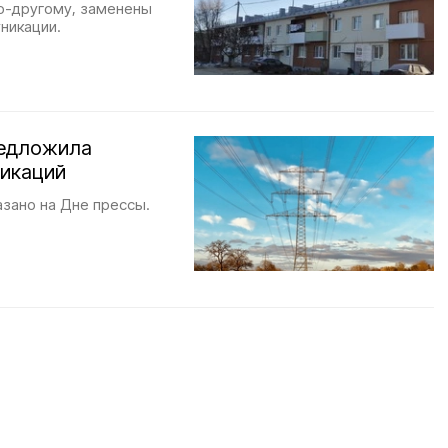
по-другому, заменены
никации.
редложила
никаций
азано на Дне прессы.