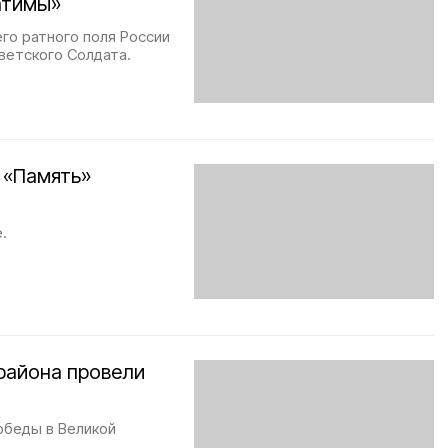
атимы»
его ратного поля России
ветского Солдата.
 «Память»
.
района провели
обеды в Великой