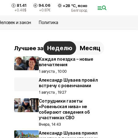
81.41
94.06
+
28
°С,
ясно
+0.48
$
+0.87
€
Белгород
Человек и закон
Политика
Неделю
Месяц
Лучшее за
Каждая поездка – новые
впечатления
1 августа , 10:00
Александр Шуваев провёл
встречу с ровенчанами
1 августа , 19:27
Сотрудники газеты
«Ровеньская нива» не
собирают сведения об
участниках СВО
Вчера, 14:43
Александр Шуваев принял