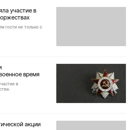
яла участие в
торжествах
и гости не только с
и
военное время
участие в
ства.
тической акции