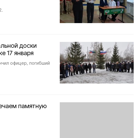
2.
альной доски
е 17 января
нчил офицер, погибший
мечаем памятную