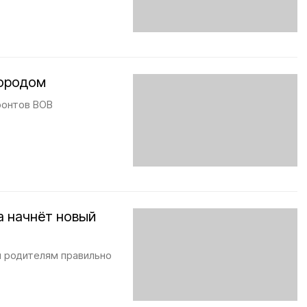
городом
ронтов ВОВ
а начнёт новый
и родителям правильно