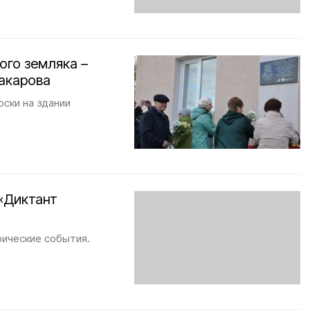
ого земляка –
акарова
ски на здании
 «Диктант
рические события.