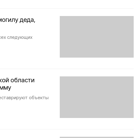
могилу деда,
сех следующих
кой области
амму
реставрируют объекты