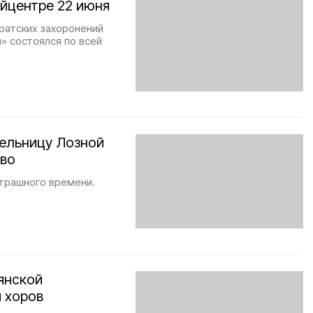
айцентре 22 июня
ратских захоронений
» состоялся по всей
тельницу Лозной
тво
трашного времени.
янской
 хоров