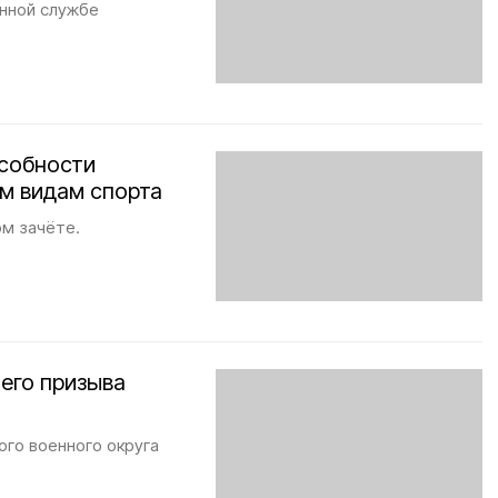
енной службе
собности
м видам спорта
м зачёте.
него призыва
ого военного округа