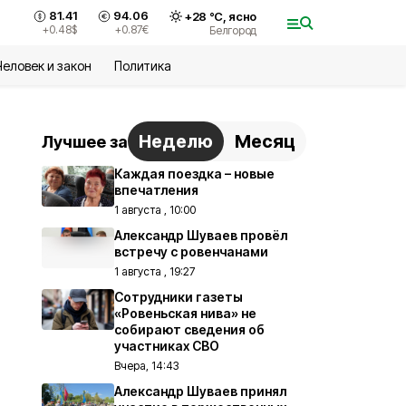
81.41
94.06
+
28
°С,
ясно
+0.48
$
+0.87
€
Белгород
Человек и закон
Политика
Неделю
Месяц
Лучшее за
Каждая поездка – новые
впечатления
1 августа , 10:00
Александр Шуваев провёл
встречу с ровенчанами
1 августа , 19:27
Сотрудники газеты
«Ровеньская нива» не
собирают сведения об
участниках СВО
Вчера, 14:43
Александр Шуваев принял