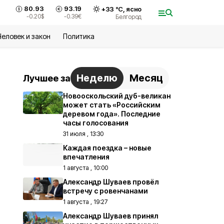
80.93
93.19
+
33
°С,
ясно
-0.20
$
-0.39
€
Белгород
Человек и закон
Политика
Неделю
Месяц
Лучшее за
Новооскольский дуб-великан
может стать «Российским
деревом года». Последние
часы голосования
31 июля , 13:30
Каждая поездка – новые
впечатления
1 августа , 10:00
Александр Шуваев провёл
встречу с ровенчанами
1 августа , 19:27
Александр Шуваев принял