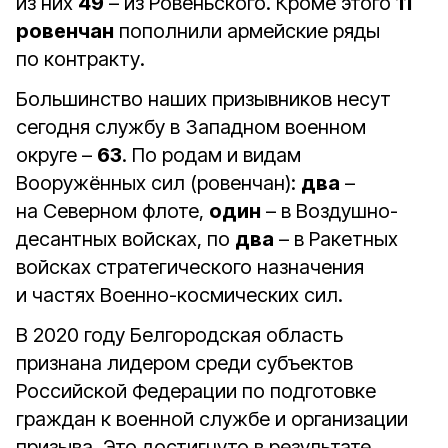
из них
49
– из Ровеньского. Кроме этого
11
ровенчан
пополнили армейские ряды
по контракту.
Большинство наших призывников несут
сегодня службу в Западном военном
округе –
63
. По родам и видам
Вооружённых сил (ровенчан):
два
–
на Северном флоте,
один
– в Воздушно-
десантных войсках, по
два
– в Ракетных
войсках стратегического назначения
и частях Военно-космических сил.
В 2020 году Белгородская область
признана лидером среди субъектов
Российской Федерации по подготовке
граждан к военной службе и организации
призыва. Это достигнуто в результате