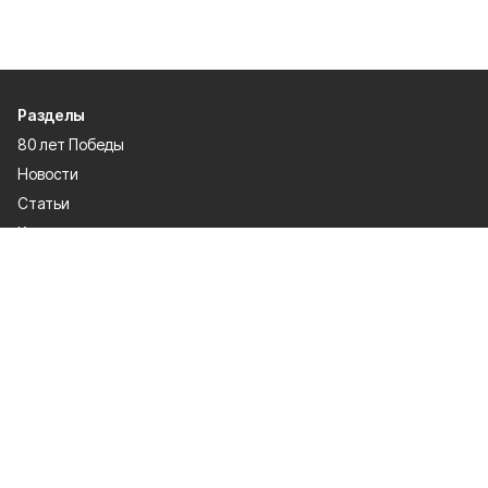
Разделы
80 лет Победы
Новости
Статьи
Культура
Экономика
Официально
Спорт
Общество
Газета
Политика
Человек и закон