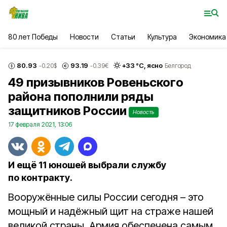
80 лет Победы
Новости
Статьи
Культура
Экономика
80.93
93.19
+
33
°С,
ясно
-0.20
$
-0.39
€
Белгород
49 призывников Ровеньского
района пополнили ряды
защитников России
Новость
17 февраля 2021, 13:06
И ещё 11 юношей выбрали службу
по контракту.
Вооружённые силы России сегодня – это
мощный и надёжный щит на страже нашей
великой страны. Армия обеспечена самым