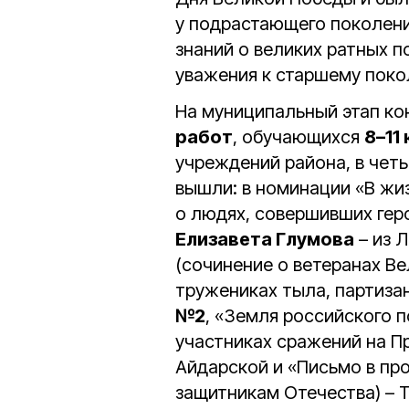
у подрастающего поколени
знаний о великих ратных п
уважения к старшему поко
На муниципальный этап ко
работ
, обучающихся
8–11
учреждений района, в чет
вышли: в номинации «В жиз
о людях, совершивших гер
Елизавета Глумова
– из 
(сочинение о ветеранах Ве
тружениках тыла, партизан
№2
, «Земля российского п
участниках сражений на Пр
Айдарской и «Письмо в пр
защитникам Отечества) – 