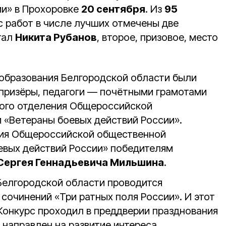
ии» в Прохоровке
20 сентября
. Из
95
с работ в числе лучших отмечены две
тал
Никита Рубанов
, второе, призовое, место
образования Белгородской области были
призёры, педагоги — почётными грамотами
ного отделения Общероссийской
 «Ветераны боевых действий России».
ния Общероссийской общественной
евых действий России» победителям
Сергея Геннадьевича Мильшина
.
 Белгородской области проводится
сочинений «Три ратных поля России». И этот
 Конкурс проходил в преддверии празднования
 направлен на развитие интереса