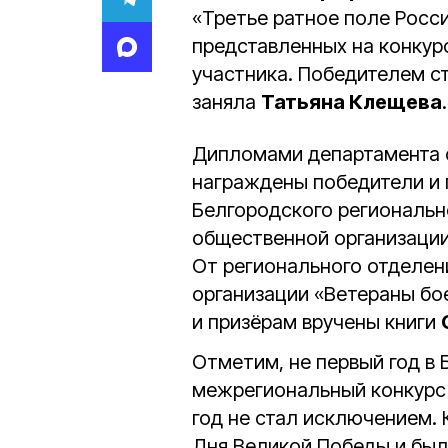
«Третье ратное поле Росс
представленных на конкур
участника. Победителем с
заняла
Татьяна Клещева
.
Дипломами департамента 
награждены победители и 
Белгородского региональ
общественной организации
От регионального отделе
организации «Ветераны бо
и призёрам вручены книги
Отметим, не первый год в
межрегиональный конкурс 
год не стал исключением.
Дня Великой Победы и был