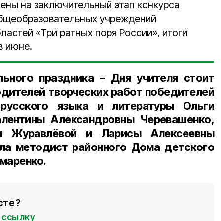
ены на заключительный этап конкурса
бщеобразовательных учреждений
ластей «Три ратных поря России», итоги
в июне.
льного праздника – Дня учителя стоит
одителей творческих работ победителей
 русского языка и литературы
Ольги
алентины Александровны Черевашенко
,
ы
Журавлёвой
и
Ларисы Алексеевны
ила
методист районного Дома детского
амаренко
.
сте?
ссылку