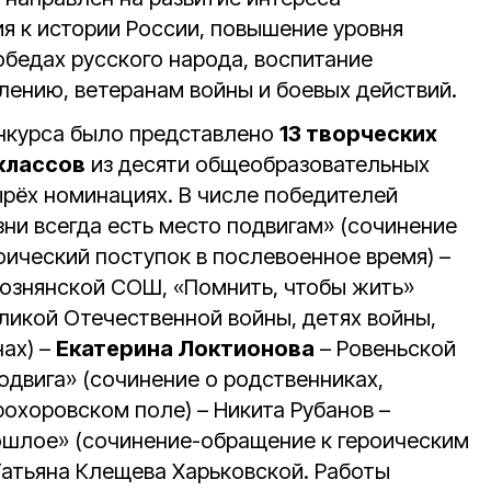
я к истории России, повышение уровня
обедах русского народа, воспитание
лению, ветеранам войны и боевых действий.
нкурса было представлено
13 творческих
 классов
из десяти общеобразовательных
ырёх номинациях. В числе победителей
ни всегда есть место подвигам» (сочинение
оический поступок в послевоенное время) –
Лознянской СОШ, «Помнить, чтобы жить»
ликой Отечественной войны, детях войны,
ах) –
Екатерина Локтионова
– Ровеньской
одвига» (сочинение о родственниках,
охоровском поле) – Никита Рубанов –
ошлое» (сочинение-обращение к героическим
Татьяна Клещева Харьковской. Работы