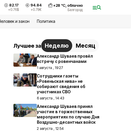
82.17
94.84
+
28
°С,
облачно
+0.76
$
+0.78
€
Белгород
Человек и закон
Политика
Неделю
Месяц
Лучшее за
Александр Шуваев провёл
встречу с ровенчанами
1 августа , 19:27
Сотрудники газеты
«Ровеньская нива» не
собирают сведения об
участниках СВО
6 августа , 14:43
Александр Шуваев принял
участие в торжественных
мероприятиях по случаю Дня
Воздушно-десантных войск
2 августа , 12:54