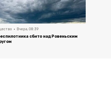
щество
Вчера, 08:39
беспилотника сбито над Ровеньским
ругом