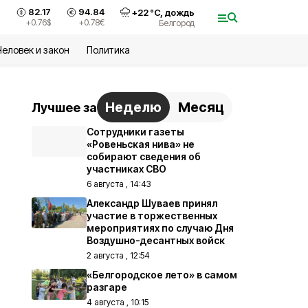
82.17
94.84
+
22
°С,
дождь
+0.76
$
+0.78
€
Белгород
Человек и закон
Политика
Неделю
Месяц
Лучшее за
Сотрудники газеты
«Ровеньская нива» не
собирают сведения об
участниках СВО
6 августа , 14:43
Александр Шуваев принял
участие в торжественных
мероприятиях по случаю Дня
Воздушно-десантных войск
2 августа , 12:54
«Белгородское лето» в самом
разгаре
4 августа , 10:15