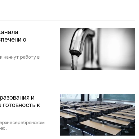
канала
спечению
 начнут работу в
разования и
 готовность к
Верхнесеребрянском
ию.