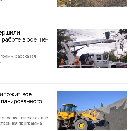
вершили
 работе в осенне-
ограмм рассказал
.
риложит все
планированного
арасенко, имеются все
ственная программа