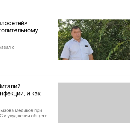
плосетей»
топительному
казал о
Виталий
нфекции, и как
вызова медиков при
С и ухудшении общего