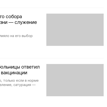
го собора
жизни — служение
лияло на его выбор
больницы ответил
 вакцинации
, только если в норме
вление, сатурация —