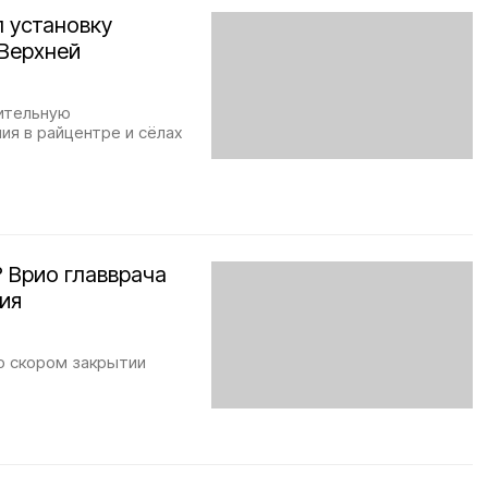
 установку
 Верхней
чительную
я в райцентре и сёлах
 Врио главврача
ия
 о скором закрытии