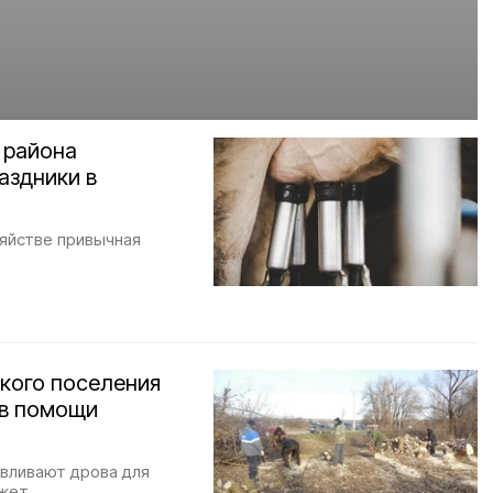
 района
аздники в
зяйстве привычная
кого поселения
 в помощи
авливают дрова для
жет.