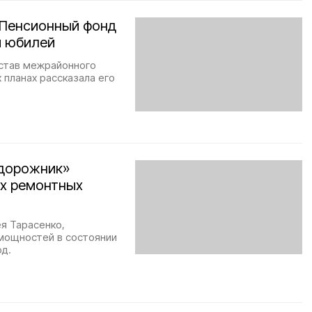
 Пенсионный фонд
й юбилей
остав межрайонного
 планах рассказала его
 дорожник»
х ремонтных
я Тарасенко,
мощностей в состоянии
од.