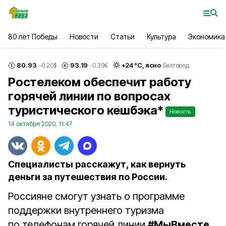
80 лет Победы
Новости
Статьи
Культура
Экономика
80.93
93.19
+
24
°С,
ясно
-0.20
$
-0.39
€
Белгород
Ростелеком обеспечит работу
горячей линии по вопросах
туристического кешбэка*
Новость
14 октября 2020, 11:47
Специалисты расскажут, как вернуть
деньги за путешествия по России.
Россияне смогут узнать о программе
поддержки внутреннего туризма
по телефонам горячей линии
#МыВместе
.