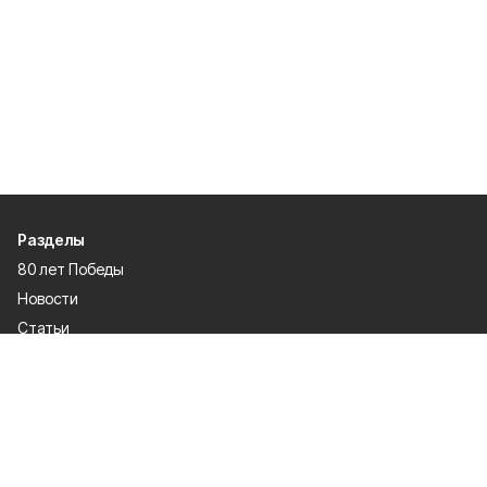
Разделы
80 лет Победы
Новости
Статьи
Культура
Экономика
Официально
Спорт
Общество