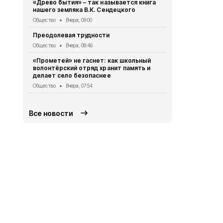
«Древо бытия» – так называется книга
участие в 
нашего земляка В.К. Сендецкого
«Армата»
Общество
Вчера, 09:00
Общество
5 
Преодолевая трудности
Сотрудники
правилах р
Общество
Вчера, 08:46
летом
«Прометей» не гаснет: как школьный
Общество
5 
волонтёрский отряд хранит память и
делает село безопаснее
2 беспилот
округом
Общество
Вчера, 07:54
Общество
5 
Все новости