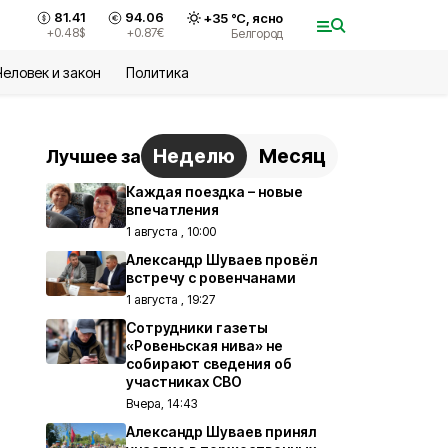
81.41
94.06
+
35
°С,
ясно
+0.48
$
+0.87
€
Белгород
Человек и закон
Политика
Неделю
Месяц
Лучшее за
Каждая поездка – новые
впечатления
1 августа , 10:00
Александр Шуваев провёл
встречу с ровенчанами
1 августа , 19:27
Сотрудники газеты
«Ровеньская нива» не
собирают сведения об
участниках СВО
Вчера, 14:43
Александр Шуваев принял