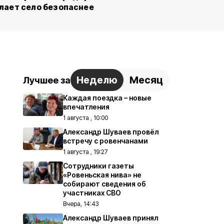
лает село безопаснее
Неделю
Месяц
Лучшее за
Каждая поездка – новые
впечатления
1 августа , 10:00
Александр Шуваев провёл
встречу с ровенчанами
1 августа , 19:27
Сотрудники газеты
«Ровеньская нива» не
собирают сведения об
участниках СВО
Вчера, 14:43
Александр Шуваев принял