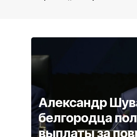
Александр Шув
белгородца по
выплаты за по