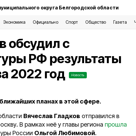
муниципального округа Белгородской области
Экономика
Официально
Спорт
Общество
Газета
в обсудил с
туры РФ результаты
за 2022 год
Новость
ближайших планах в этой сфере.
 области
Вячеслав Гладков
отправился в
скву. В рамках неё у главы региона
прошла
туры России
Ольгой Любимовой
.