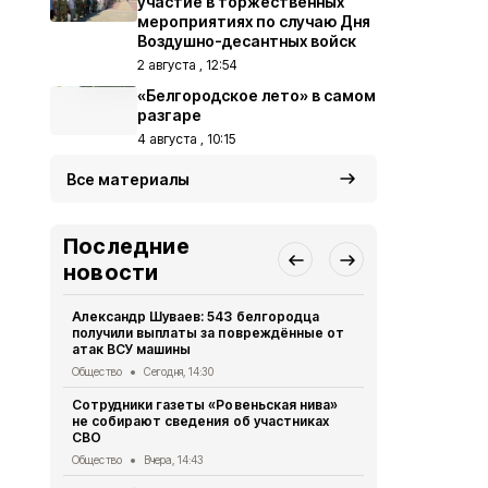
участие в торжественных
мероприятиях по случаю Дня
Воздушно-десантных войск
2 августа , 12:54
«Белгородское лето» в самом
разгаре
4 августа , 10:15
Все материалы
Последние
новости
Александр Шуваев: 543 белгородца
Владимир П
получили выплаты за повреждённые от
встречу с 
атак ВСУ машины
Общество
5 
Общество
Сегодня, 14:30
Жители Бел
Сотрудники газеты «Ровеньская нива»
более 475 т
не собирают сведения об участниках
МФЦ
СВО
Общество
5 
Общество
Вчера, 14:43
28 парней 