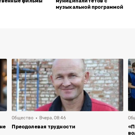
твенные фильмы
муниципалитетов с
музыкальной программой
Общество
Вчера, 08:46
Об
 не
Преодолевая трудности
«П
во