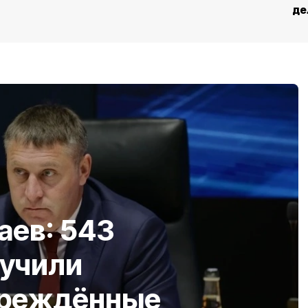
де
аев: 543
лучили
вреждённые