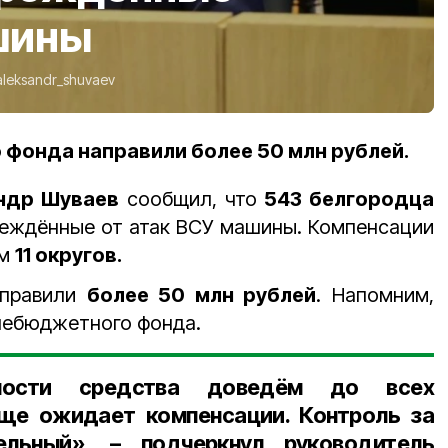
шины
aleksandr_shuvaev
 фонда направили более 50 млн рублей.
ндр Шуваев
сообщил, что
543 белгородца
реждённые от атак ВСУ машины. Компенсации
ям
11 округов.
аправили
более 50 млн рублей
. Напомним,
небюджетного фонда.
ности средства доведём до всех
еще ожидает компенсации. Контроль за
льный», – подчеркнул руководитель