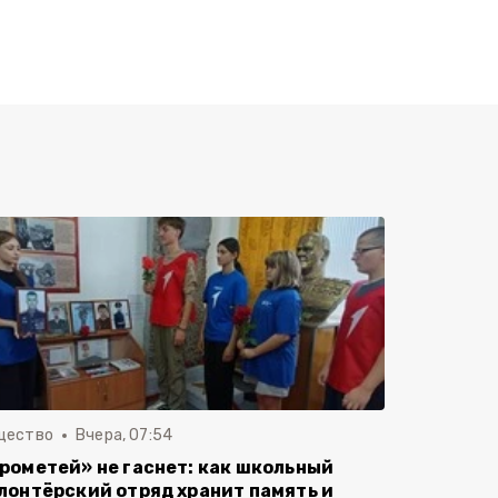
щество
Вчера, 07:54
рометей» не гаснет: как школьный
лонтёрский отряд хранит память и