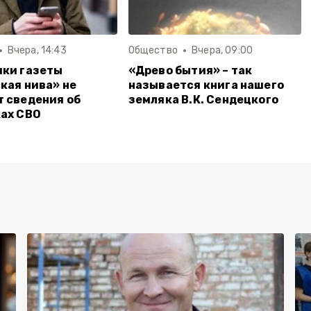
Вчера, 14:43
Общество
Вчера, 09:00
ки газеты
«Древо бытия» – так
кая нива» не
называется книга нашего
 сведения об
земляка В.К. Сендецкого
ах СВО