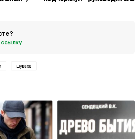
сте?
ссылку
о
шуваев