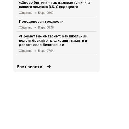
«Древо бытия» – так называется книга
участие в 
нашего земляка В.К. Сендецкого
«Армата»
Общество
Вчера, 09:00
Общество
5 
Преодолевая трудности
Сотрудники
правилах р
Общество
Вчера, 08:46
летом
«Прометей» не гаснет: как школьный
Общество
5 
волонтёрский отряд хранит память и
делает село безопаснее
2 беспилот
округом
Общество
Вчера, 07:54
Общество
5 
Все новости