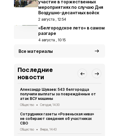
участие в торжественных
мероприятиях по случаю Дня
Воздушно-десантных войск
2 августа , 12:54
«Белгородское лето» в самом
разгаре
4 августа , 10:15
Все материалы
Последние
новости
Александр Шуваев: 543 белгородца
Владимир П
получили выплаты за повреждённые от
встречу с 
атак ВСУ машины
Общество
5 
Общество
Сегодня, 14:30
Жители Бел
Сотрудники газеты «Ровеньская нива»
более 475 т
не собирают сведения об участниках
МФЦ
СВО
Общество
5 
Общество
Вчера, 14:43
28 парней 