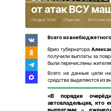
от атак ВСУ ма
Сегодня, 14:30
Общество
Фото:
max.ru/
Всего из внебюджетного
Врио губернатора
Алекса
получили выплаты за пов
были перечислены жител
Всего на данные цели н
средства выделяются из в
«В порядке очерёд
автовладельцев, кто 
выплатами – еженеде