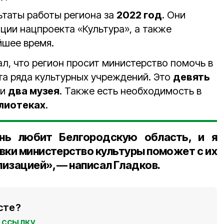
ьтаты работы региона за
2022 год
. Они
ции нацпроекта «Культура», а также
йшее время.
л, что регион просит министерство помочь в
а ряда культурных учреждений. Это
девять
и
два музея
. Также есть необходимость в
лиотеках
.
нь любит Белгородскую область, и я
явки министерство культуры поможет с их
изацией», — написал Гладков.
сте?
ссылку