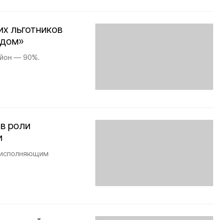
их льготников
 дом»
айон — 90%.
 в роли
и
о исполняющим