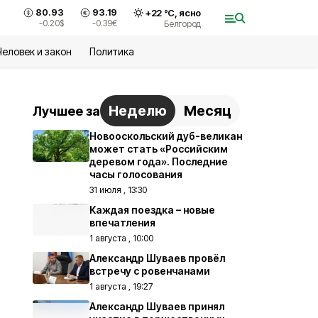
80.93
93.19
+
22
°С,
ясно
-0.20
$
-0.39
€
Белгород
Человек и закон
Политика
Неделю
Месяц
Лучшее за
Новооскольский дуб-великан
может стать «Российским
деревом года». Последние
часы голосования
31 июля , 13:30
Каждая поездка – новые
впечатления
1 августа , 10:00
Александр Шуваев провёл
встречу с ровенчанами
1 августа , 19:27
Александр Шуваев принял