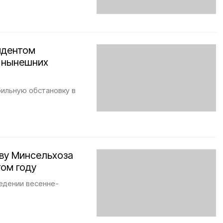
идентом
в нынешних
ильную обстановку в
аву Минсельхоза
том году
едении весенне-