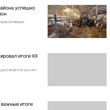
района успешно
зон
езультативную
ировал итоги XX
 достигается за счёт
 важные итоги