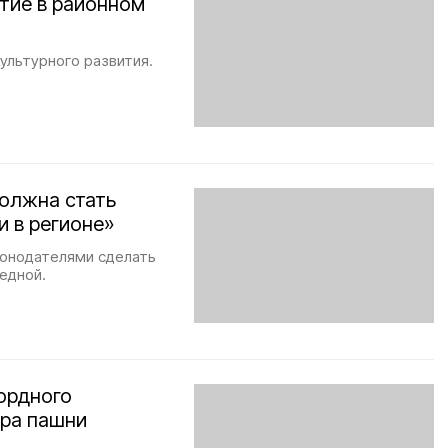
тие в районном
ультурного развития.
должна стать
и в регионе»
конодателями сделать
едной.
ордного
ара пашни