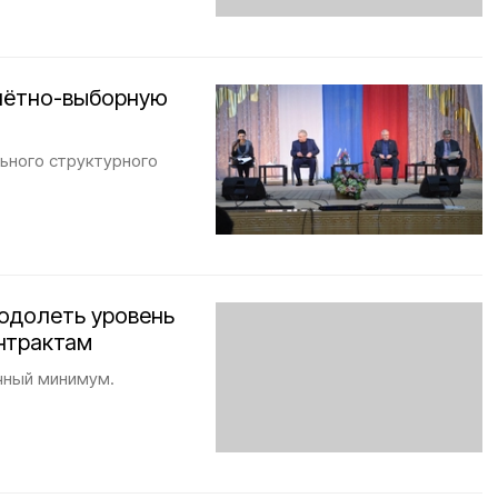
чётно-выборную
льного структурного
одолеть уровень
нтрактам
чный минимум.