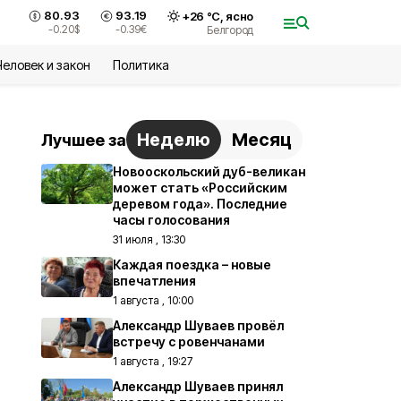
80.93
93.19
+
26
°С,
ясно
-0.20
$
-0.39
€
Белгород
Человек и закон
Политика
Неделю
Месяц
Лучшее за
Новооскольский дуб-великан
может стать «Российским
деревом года». Последние
часы голосования
31 июля , 13:30
Каждая поездка – новые
впечатления
1 августа , 10:00
Александр Шуваев провёл
встречу с ровенчанами
1 августа , 19:27
Александр Шуваев принял