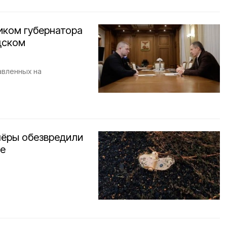
иком губернатора
дском
авленных на
пёры обезвредили
ье