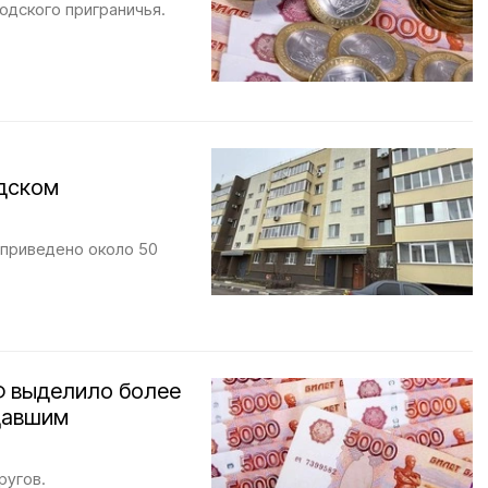
одского приграничья.
одском
 приведено около 50
Ф выделило более
давшим
ругов.