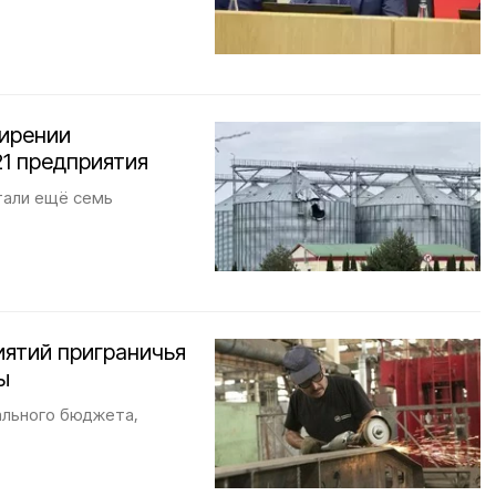
ширении
1 предприятия
тали ещё семь
иятий приграничья
ы
ального бюджета,