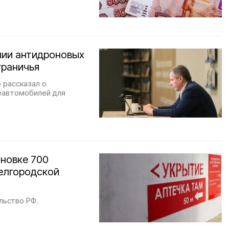
нии антидроновых
граничья
 рассказал о
еавтомобилей для
ановке 700
Белгородской
льство РФ.