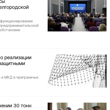
сы
Белгородской
 функционирование
 предпринимательской
обстановки.
 о реализации
 защитными
 и МКД в приграничье.
чении 30 тонн