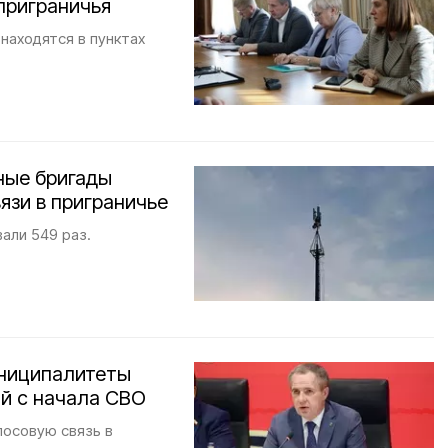
приграничья
находятся в пунктах
тные бригады
язи в приграничье
али 549 раз.
униципалитеты
й с начала СВО
лосовую связь в